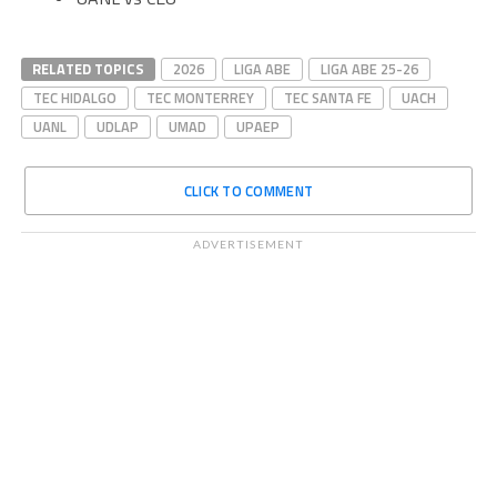
RELATED TOPICS
2026
LIGA ABE
LIGA ABE 25-26
TEC HIDALGO
TEC MONTERREY
TEC SANTA FE
UACH
UANL
UDLAP
UMAD
UPAEP
CLICK TO COMMENT
ADVERTISEMENT