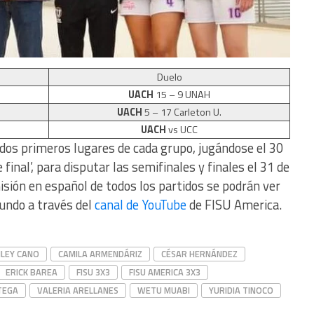
Duelo
UACH
15 – 9 UNAH
UACH
5 – 17 Carleton U.
UACH
vs UCC
dos primeros lugares de cada grupo, jugándose el 30
final’, para disputar las semifinales y finales el 31 de
sión en español de todos los partidos se podrán ver
mundo a través del
canal de YouTube
de FISU America.
LEY CANO
CAMILA ARMENDÁRIZ
CÉSAR HERNÁNDEZ
ERICK BAREA
FISU 3X3
FISU AMERICA 3X3
TEGA
VALERIA ARELLANES
WETU MUABI
YURIDIA TINOCO