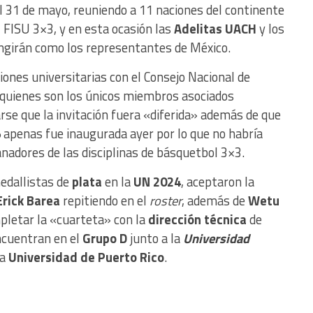
 al 31 de mayo, reuniendo a 11 naciones del continente
 FISU 3×3, y en esta ocasión las
Adelitas UACH
y los
ungirán como los representantes de México.
ciones universitarias con el Consejo Nacional de
, quienes son los únicos miembros asociados
rse que la invitación fuera «diferida» además de que
apenas fue inaugurada ayer por lo que no habría
nadores de las disciplinas de básquetbol 3×3.
medallistas de
plata
en la
UN 2024
, aceptaron la
Erick Barea
repitiendo en el
roster
, además de
Wetu
letar la «cuarteta» con la
dirección técnica
de
encuentran en el
Grupo D
junto a la
Universidad
la
Universidad de Puerto Rico
.