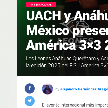
INTERNACIONAL
UACH y Anáhu
México presen
América 3×3 
Los Leones Anáhuac Querétaro y Ade
la edición 2025 del FISU America 3×3
by
Alejandro Hernández Arag
El evento internacional más import