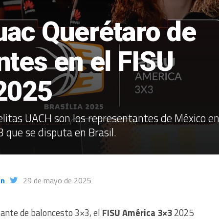
ac Querétaro de
tes en el FISU
2025
litas UACH son los representantes de México e
 que se disputa en Brasil.
ón
29 de mayo de 2025
ante de baloncesto 3×3, el
FISU América 3×3
2025