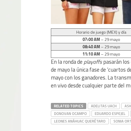
Horario de juego (MEX) y día
07:00 AM
– 29 mayo
08:40 AM
– 29 mayo
11:10 AM
– 29 mayo
En la ronda de
playoffs
pasarán los 
de mayo la única fase de ‘cuartos de 
mayo con los ganadores. La transmi
en vivo desde cualquier parte del 
RELATED TOPICS
ADELITAS UACH
ASH
DONOVAN OCAMPO
EDUARDO ESPEJEL
LEONES ANÁHUAC QUERÉTARO
SONIA OR