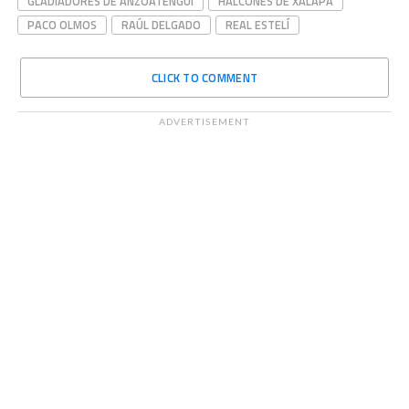
GLADIADORES DE ANZOÁTENGUI
HALCONES DE XALAPA
PACO OLMOS
RAÚL DELGADO
REAL ESTELÍ
CLICK TO COMMENT
ADVERTISEMENT