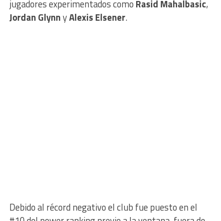
jugadores experimentados como
Rasid Mahalbasic
,
Jordan Glynn
y
Alexis Elsener
.
Debido al récord negativo el club fue puesto en el
#10 del power ranking previo a la ventana, fuera de