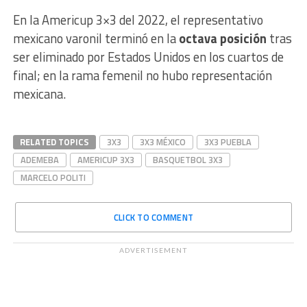
En la Americup 3×3 del 2022, el representativo
mexicano varonil terminó en la
octava posición
tras
ser eliminado por Estados Unidos en los cuartos de
final; en la rama femenil no hubo representación
mexicana.
RELATED TOPICS
3X3
3X3 MÉXICO
3X3 PUEBLA
ADEMEBA
AMERICUP 3X3
BASQUETBOL 3X3
MARCELO POLITI
CLICK TO COMMENT
ADVERTISEMENT