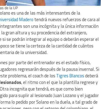
as de la UP
Solano es una de las más interesantes de la
iversidad Madero
tendrá nuevos refuerzos de cara al
integrantes son una incógnita y la única información
 la gran altura y su procedencia del extranjero,
e si se podrán integrar al equipo o deberán esperar el
poco se tiene la certeza de la cantidad de cuántos
ntaria de la universidad.
nes por parte del entrenador es el estado físico,
 jugadores regresarán después de la pausa invernal. Si
 este problema, el coach de los
Tigres Blancos
deberá
 lesionados
, el ritmo con el que la plantilla regrese y
 Otra incognita que tendrá, es que como bien
egido para suplir al lesionado Juan Lozano y el jugador
rma lo pedido por Solano en la duela, a tal grado de
e ocasiones, pero con el retorno del colombiano, el