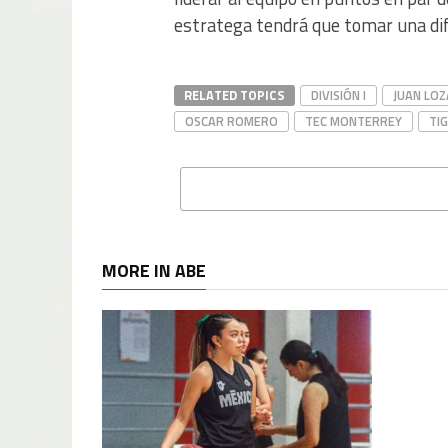
estratega tendrá que tomar una difí
RELATED TOPICS
DIVISIÓN I
JUAN LO
OSCAR ROMERO
TEC MONTERREY
TI
MORE IN ABE