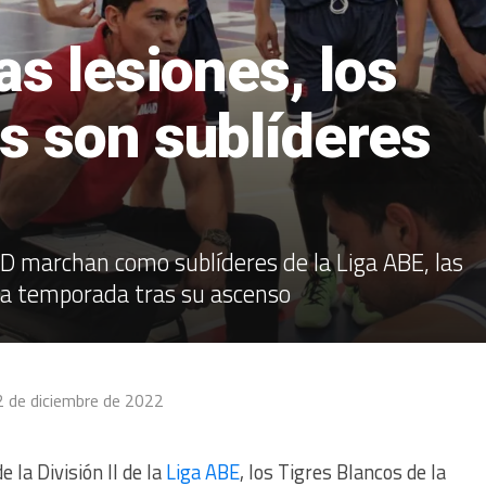
as lesiones, los
s son sublíderes
D marchan como sublíderes de la Liga ABE, las
sta temporada tras su ascenso
2 de diciembre de 2022
la División II de la
Liga ABE
, los Tigres Blancos de la