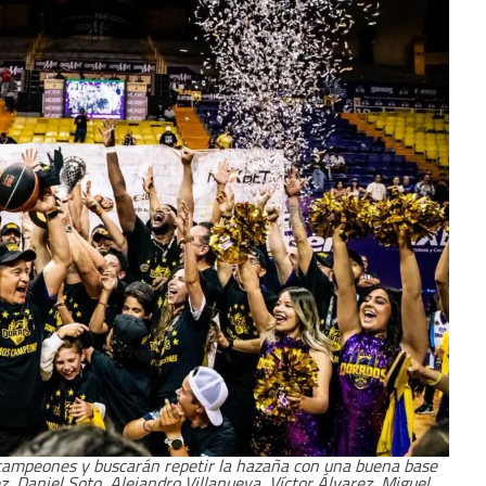
campeones y buscarán repetir la hazaña con una buena base
 Daniel Soto, Alejandro Villanueva, Víctor Álvarez, Miguel