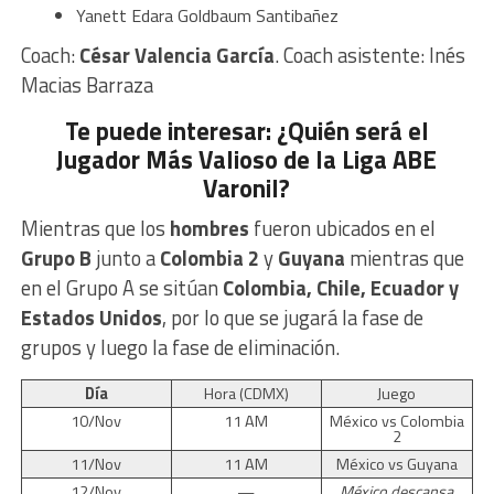
Yanett Edara Goldbaum Santibañez
Coach:
César Valencia García
. Coach asistente: Inés
Macias Barraza
Te puede interesar: ¿Quién será el
Jugador Más Valioso de la Liga ABE
Varonil?
Mientras que los
hombres
fueron ubicados en el
Grupo B
junto a
Colombia 2
y
Guyana
mientras que
en el Grupo A se sitúan
Colombia, Chile, Ecuador y
Estados Unidos
, por lo que se jugará la fase de
grupos y luego la fase de eliminación.
Día
Hora (CDMX)
Juego
10/Nov
11 AM
México vs Colombia
2
11/Nov
11 AM
México vs Guyana
12/Nov
—
México descansa