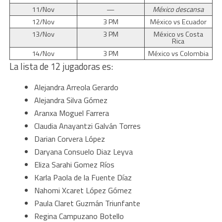
11/Nov
—
México descansa
12/Nov
3 PM
México vs Ecuador
13/Nov
3 PM
México vs Costa
Rica
14/Nov
3 PM
México vs Colombia
La lista de 12 jugadoras es:
Alejandra Arreola Gerardo
Alejandra Silva Gómez
Aranxa Moguel Farrera
Claudia Anayantzi Galván Torres
Darian Corvera López
Daryana Consuelo Diaz Leyva
Eliza Sarahi Gomez Ríos
Karla Paola de la Fuente Díaz
Nahomi Xcaret López Gómez
Paula Claret Guzmán Triunfante
Regina Campuzano Botello