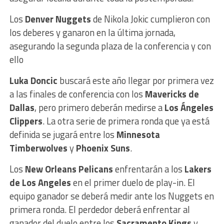
Los
Denver Nuggets
de Nikola Jokic cumplieron con
los deberes y ganaron en la última jornada,
asegurando la segunda plaza de la conferencia y con
ello
Luka Doncic
buscará este año llegar por primera vez
a las finales de conferencia con los
Mavericks de
Dallas
, pero primero deberán medirse a
Los Ángeles
Clippers
. La otra serie de primera ronda que ya está
definida se jugará entre los
Minnesota
Timberwolves
y
Phoenix Suns
.
Los
New Orleans Pelicans
enfrentarán a los
Lakers
de Los Angeles
en el primer duelo de play-in. El
equipo ganador se deberá medir ante los Nuggets en
primera ronda. El perdedor deberá enfrentar al
ganador del duelo entre los
Sacramento Kings
y