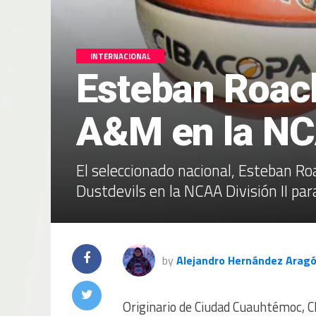
INTERNACIONAL
Esteban Roac
A&M en la NC
El seleccionado nacional, Esteban Roa
Dustdevils en la NCAA División II p
by
Alejandro Hernández Arag
Originario de Ciudad Cuauhtémoc, 