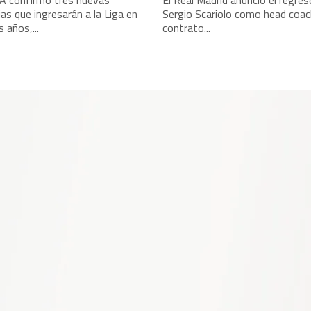
 confirmó tres nuevas
El Real Madrid anunció el regres
ias que ingresarán a la Liga en
Sergio Scariolo como head coac
 años,...
contrato...