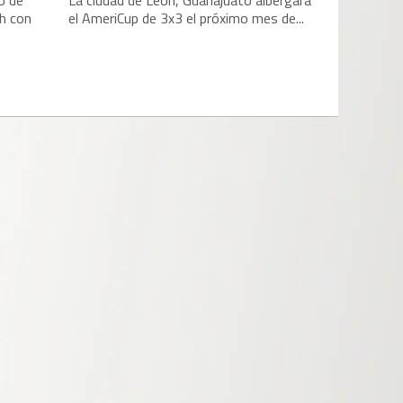
o de
La ciudad de León, Guanajuato albergará
h con
el AmeriCup de 3x3 el próximo mes de...