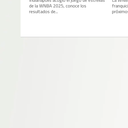
Indianápolis acogió el juego de estrellas
La WNBA
de la WNBA 2025, conoce los
franquic
resultados de...
próximos