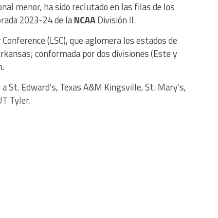
nal menor, ha sido reclutado en las filas de los
rada 2023-24 de la
NCAA
División II.
r Conference (LSC), que aglomera los estados de
rkansas; conformada por dos divisiones (Este y
n.
o a St. Edward’s, Texas A&M Kingsville, St. Mary’s,
T Tyler.