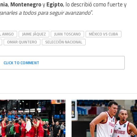
ania
,
Montenegro
y
Egipto
, lo describió como fuerte y
ganarles a todos para seguir avanzando
”.
L AMIGO
JAIME JÁQUEZ
JUAN TOSCANO
MÉXICO VS CUBA
OMAR QUINTERO
SELECCIÓN NACIONAL
CLICK TO COMMENT