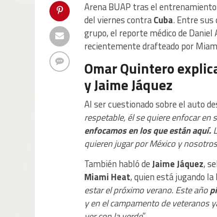
Arena BUAP tras el entrenamiento 
del viernes contra
Cuba
. Entre sus
grupo, el reporte médico de Daniel 
recientemente drafteado por Miami
Omar Quintero explica
y Jaime Jáquez
Al ser cuestionado sobre el auto d
respetable, él se quiere enfocar en s
enfocamos en los que están aquí.
L
quieren jugar por México y nosotro
También habló de
Jaime Jáquez
, s
Miami Heat
, quien está jugando la 
estar el próximo verano. Este año
p
y en el campamento de veteranos ya
ver con la verde
”.