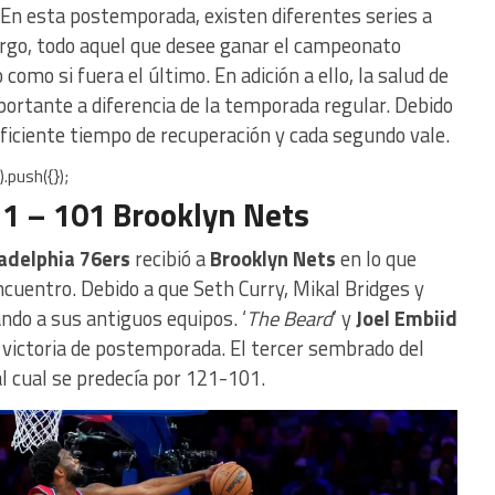
. En esta postemporada, existen diferentes series a
argo, todo aquel que desee ganar el campeonato
omo si fuera el último. En adición a ello, la salud de
portante a diferencia de la temporada regular. Debido
suficiente tiempo de recuperación y cada segundo vale.
.push({});
21 – 101 Brooklyn Nets
adelphia 76ers
recibió a
Brooklyn Nets
en lo que
cuentro. Debido a que Seth Curry, Mikal Bridges y
ndo a sus antiguos equipos. ‘
The Beard
’ y
Joel Embiid
a victoria de postemporada. El tercer sembrado del
al cual se predecía por 121-101.