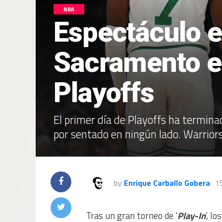
NBA
Espectáculo e
Sacramento en
Playoffs
El primer día de Playoffs ha terminad
por sentado en ningún lado. Warriors
by
Enrique Carballo Gobera
15
Tras un gran torneo de ‘
Play-In
’, lo