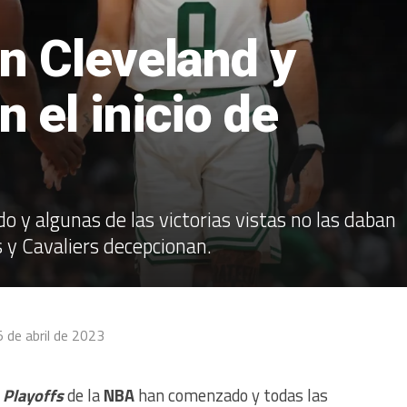
n Cleveland y
 el inicio de
o y algunas de las victorias vistas no las daban
 y Cavaliers decepcionan.
 de abril de 2023
s
Playoffs
de la
NBA
han comenzado y todas las