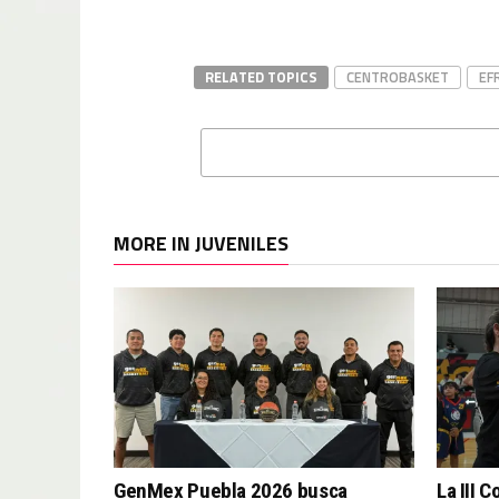
RELATED TOPICS
CENTROBASKET
EF
MORE IN JUVENILES
GenMex Puebla 2026 busca
La III 