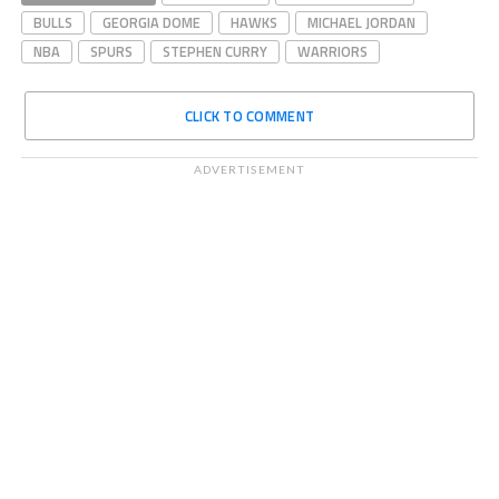
BULLS
GEORGIA DOME
HAWKS
MICHAEL JORDAN
NBA
SPURS
STEPHEN CURRY
WARRIORS
CLICK TO COMMENT
ADVERTISEMENT